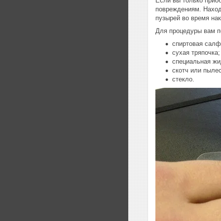
Если вы только прио
повреждениям. Наход
пузырей во время нак
Для процедуры вам п
спиртовая салф
сухая тряпочка;
специальная жи
скотч или пыле
стекло.