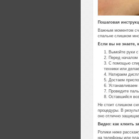
Пошаговая инструк
Важным моментом счи
спальне слишком мног
Если вы не знаете, 
Вымойте руки с
Перед началом 
С помощью спир
техники или делае
Натираем диспл
Достаем приспо
Устанавливаем 
Проведите паль
Оставшийся воз
Не стоит слишком сил
процедуры. В результ
оно отлично защищае
Видео: как клеить з
Ролики ниже расскажу
на телефоны или пла