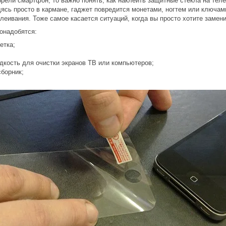
брели смартфон, то важно понять, как наклеить защитные стекла на тел
ясь просто в кармане, гаджет повредится монетами, ногтем или ключа
леивания. Тоже самое касается ситуаций, когда вы просто хотите замен
онадобятся:
етка;
дкость для очистки экранов ТВ или компьютеров;
сборник;