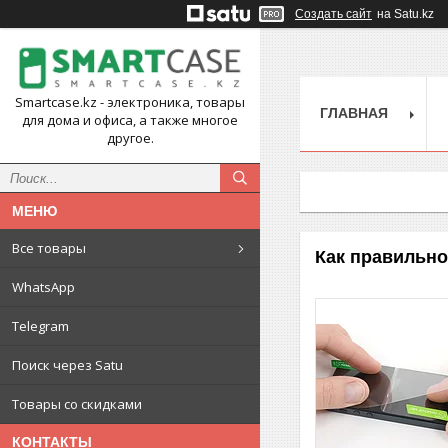
Создать сайт
на Satu.kz
Smartcase.kz - электроника, товары
ГЛАВНАЯ
для дома и офиса, а также многое
другое.
Все товары
Как правильно
WhatsApp
Telegram
Поиск через Satu
Товары со скидками
КОНТАКТЫ