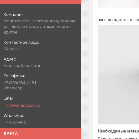
панели гаджета, а по
Smartcase.kz - электроника, товары
для дома и офиса, а также многое
другое.
Марлен
Алматы, Казахстан
+7 (700) 354-41-51
whatsapp
info@smartcase.kz
+77003544151
Необходимые матер
КАРТА