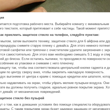
ция
тается подготовка рабочего места. Выбирайте комнату с минимальным 
о текстиля, который притягивает к себе частицы. Такой момент препят
как приклеить защитное стекло на телефон, следуйте пунктам:
 мылом, затем выложите технику, защитное стекло для 6 айфона или др
процедуры снимите старую пленку с девайса. Для этого немного потянит
товой салфетки или тряпочки с очистителем удалите загрязнения с экр
тся самостоятельно. Для этого вам необходимо смешать 5:1 воду и спир
ей до блеска. Если остались пылинки, то проходимся по поверхности с
собление из упаковки и снимаем с него пленочку.
защиту так, чтобы она соответствовала центральной кнопке гаджета и д
цем по центру сверху вниз, чтобы закрепить накладную поверхность.
дух выгоняем от центра к краям с помощью кредитки или шпателя, котор
ьно надавливать на экран, чтобы убрать мелкие пузырьки воздуха. Они
ате вы должны получить гладкое, идеально ровное покрытие экрана. Хо
т девайс от механических повреждений.
ащитное стекло без пузырей
т о том, как в домашних условиях без помощи специалиста оборудовать
ншеты. С таким покрытием экран будет надежно защищен от негативного