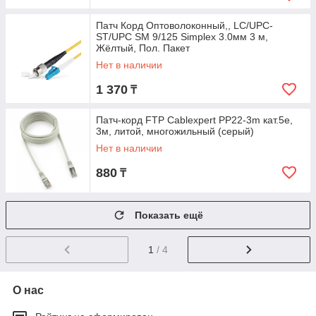
Патч Корд Оптоволоконный,, LC/UPC-
ST/UPC SM 9/125 Simplex 3.0мм 3 м,
Жёлтый, Пол. Пакет
Нет в наличии
1 370
₸
Патч-корд FTP Cablexpert PP22-3m кат.5e,
3м, литой, многожильный (серый)
Нет в наличии
880
₸
Показать ещё
1
/ 4
О нас