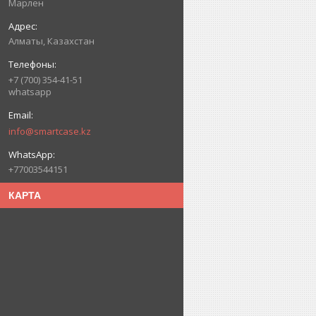
Марлен
Алматы, Казахстан
+7 (700) 354-41-51
whatsapp
info@smartcase.kz
+77003544151
КАРТА