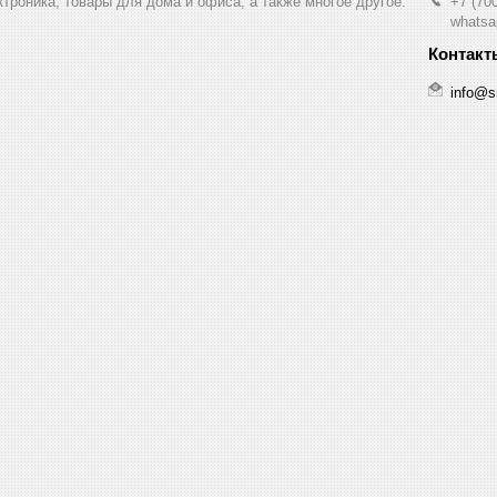
ктроника, товары для дома и офиса, а также многое другое.
+7 (70
whatsa
info@s