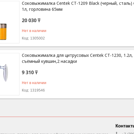
Соковыжималка Centek CT-1209 Black (черный, сталь) 6
1л, горловина 65мм
20 030 ₸
Нет в наличии
1305002
Соковыжималка для цитрусовых Centek CT-1230, 1.2л, 
съёмный кувшин,2 насадки
9 310 ₸
Нет в наличии
1319546