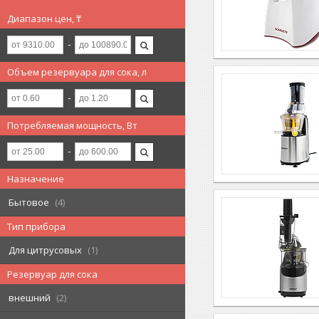
Диапазон цен, ₸
Объем резервуара для сока, л
Потребляемая мощность, Вт
Назначение
Бытовое
4
Тип прибора
Для цитрусовых
1
Резервуар для сока
внешний
2