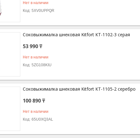
Нет в наличии
5XV0UPPQR
Соковыжималка шнековая Kitfort КТ-1102-3 серая
53 990 ₸
Нет в наличии
5ZG108KIU
Соковыжималка шнековая Kitfort КТ-1105-2 серебро
100 890 ₸
Нет в наличии
65U0XQ3AL