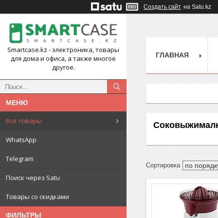
Создать сайт
на Satu.kz
Smartcase.kz - электроника, товары
ГЛАВНАЯ
для дома и офиса, а также многое
другое.
Все товары
Соковыжимал
WhatsApp
Telegram
Поиск через Satu
Товары со скидками
ФИЛЬТРЫ