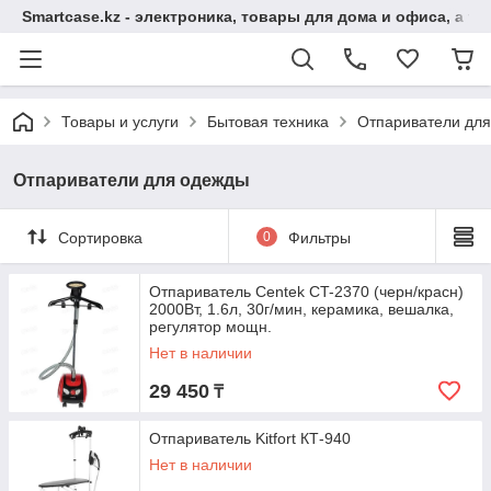
Smartcase.kz - электроника, товары для дома и офиса, а та
Товары и услуги
Бытовая техника
Отпариватели дл
Отпариватели для одежды
Сортировка
0
Фильтры
Отпариватель Centek CT-2370 (черн/красн)
2000Вт, 1.6л, 30г/мин, керамика, вешалка,
регулятор мощн.
Нет в наличии
29 450
₸
Отпариватель Kitfort КТ-940
Нет в наличии