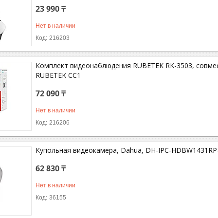
23 990 ₸
Нет в наличии
216203
Комплект видеонаблюдения RUBETEK RK-3503, совмес
RUBETEK СС1
72 090 ₸
Нет в наличии
216206
Купольная видеокамера, Dahua, DH-IPC-HDBW1431RP
62 830 ₸
Нет в наличии
36155