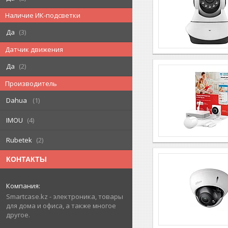
Наличие ИК-подсветки
Да
3
Датчик движения
Да
2
Производитель
Dahua
1
IMOU
4
Rubetek
2
КОНТАКТЫ
Smartcase.kz - электроника, товары
для дома и офиса, а также многое
другое.