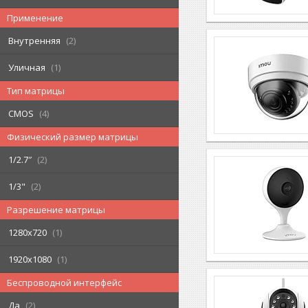
Применение
Внутренняя
2
Уличная
1
Тип матрицы
CMOS
4
Физический размер матрицы
1/2.7″
2
1/3"
2
Разрешение матрицы
1280x720
1
1920x1080
1
Беспроводной интерфейс
Да
2