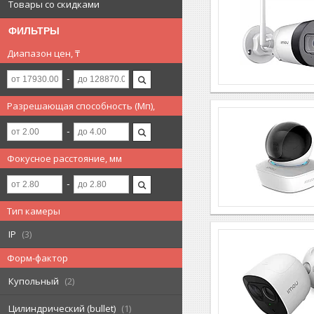
Товары со скидками
ФИЛЬТРЫ
Диапазон цен, ₸
Разрешающая способность (Мп),
Фокусное расстояние, мм
Тип камеры
IP
3
Форм-фактор
Купольный
2
Цилиндрический (bullet)
1