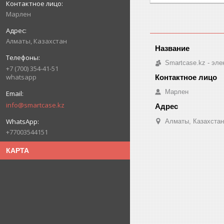
Марлен
Алматы, Казахстан
Smartcase.kz - эле
+7 (700) 354-41-51
whatsapp
Марлен
info@smartcase.kz
Алматы, Казахстан
+77003544151
КАРТА