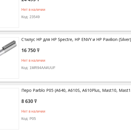
Нет в наличии
23549
Стилус HP для HP Spectre, HP ENVY и HP Pavilion (Silver
16 750 ₸
Нет в наличии
1MR94AA#UUF
Перо Parblo P05 (A640, A610S, A610Plus, Mast10, Mast1
8 630 ₸
Нет в наличии
P05