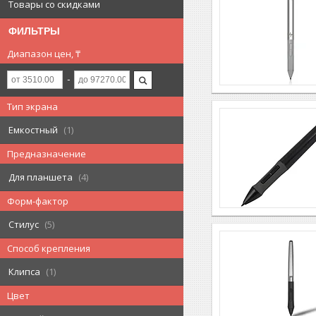
Товары со скидками
ФИЛЬТРЫ
Диапазон цен, ₸
Тип экрана
Емкостный
1
Предназначение
Для планшета
4
Форм-фактор
Стилус
5
Способ крепления
Клипса
1
Цвет