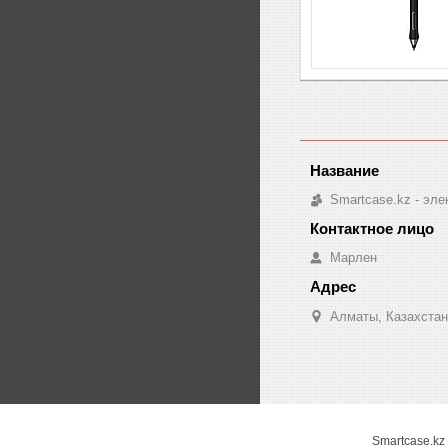
Smartcase.kz - эле
Марлен
Алматы, Казахстан