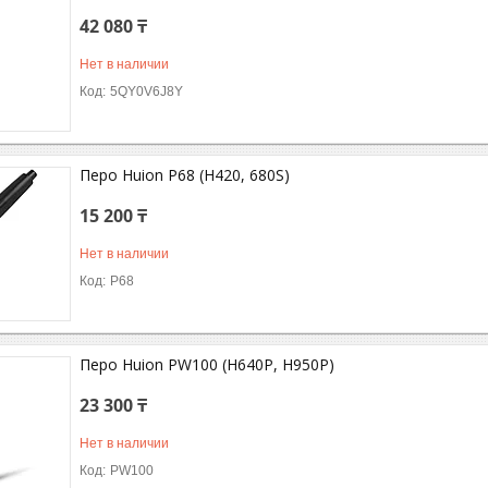
42 080 ₸
Нет в наличии
5QY0V6J8Y
Перо Huion P68 (H420, 680S)
15 200 ₸
Нет в наличии
P68
Перо Huion PW100 (H640P, H950P)
23 300 ₸
Нет в наличии
PW100