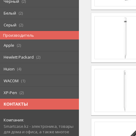
Черный
2
Белый
2
Серый
2
Производитель
Apple
2
Hewlett Packard
2
Huion
4
WACOM
1
XP-Pen
2
КОНТАКТЫ
Smartcase.kz - электроника, товары
для дома и офиса, а также многое