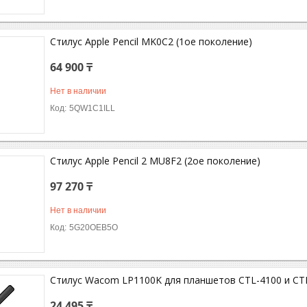
Стилус Apple Pencil MK0C2 (1ое поколение)
64 900 ₸
Нет в наличии
5QW1C1ILL
Стилус Apple Pencil 2 MU8F2 (2ое поколение)
97 270 ₸
Нет в наличии
5G20OEB5O
Стилус Wacom LP1100K для планшетов CTL-4100 и CTL-
24 495 ₸