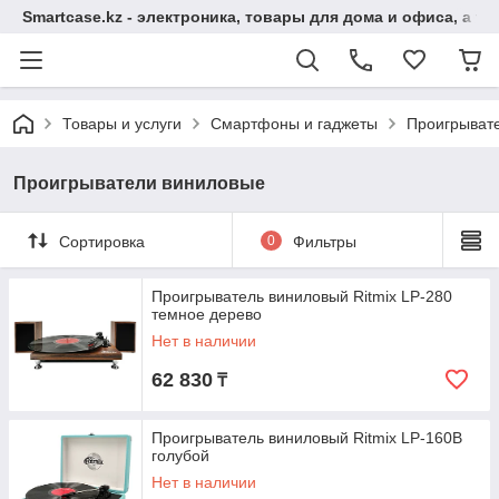
Smartcase.kz - электроника, товары для дома и офиса, а та
Товары и услуги
Смартфоны и гаджеты
Проигрыват
Проигрыватели виниловые
Сортировка
0
Фильтры
Проигрыватель виниловый Ritmix LP-280
темное дерево
Нет в наличии
62 830
₸
Проигрыватель виниловый Ritmix LP-160B
голубой
Нет в наличии