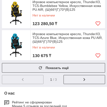
Игровое компьютерное кресло, ThunderX3,
TC5-Bumblebee Yellow, Искусственная кожа
PU AIR, (Ш)66*(Г)70*(В)125
Нет в наличии
123 280,50
₸
Игровое компьютерное кресло, ThunderX3,
TC5-Azure Blue, Искусственная кожа PU AIR,
(Ш)66*(Г)70*(В)125
Нет в наличии
130 675
₸
Показать ещё
1
/ 3
О нас
Рейтинг не сформирован
Менее 5 отзывов за последний год