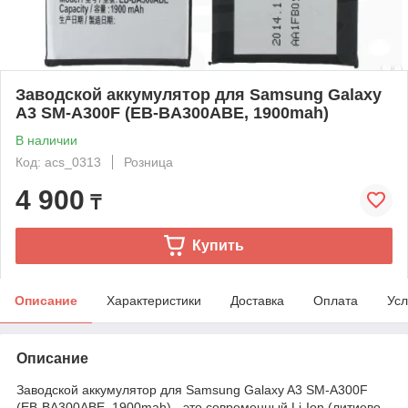
Заводской аккумулятор для Samsung Galaxy
A3 SM-A300F (EB-BA300ABE, 1900mah)
В наличии
Код: acs_0313
Розница
4 900
₸
Купить
Описание
Характеристики
Доставка
Оплата
Усл
Описание
Заводской аккумулятор для Samsung Galaxy A3 SM-A300F
(EB-BA300ABE, 1900mah) - это современный Li-Ion (литиево-