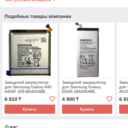
Подобные товары компании
Заводской аккумулятор
Заводской аккумулятор
Заво
для Samsung Galaxy A40
для Samsung Galaxy
для 
A405F (EB-BA405ABE,
E5/A5 (BA500ABE,
A515
3100 mah)
2300mah)
4000
6 910
4 900
6 9
₸
₸
Купить
Купить
О нас