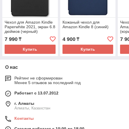
Чехол для Amazon Kindle
Кожаный чехол для
Чехо
Paperwhite 2021, экран 6.8
Amazon Kindle 8 (синий)
Amaz
дюймов (черный)
(кор
7 990
4 900
7 9
₸
₸
Купить
Купить
О нас
Рейтинг не сформирован
Менее 5 отзывов за последний год
Работает с 13.07.2012
г. Алматы
Алматы, Казахстан
Контакты
Сегодня работает с 10:00 до 18:00