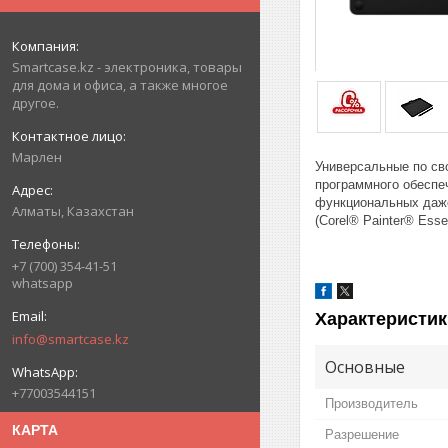
Smartcase.kz - электроника, товары
для дома и офиса, а также многое
другое.
Марлен
Универсальные по св
программного обеспе
функциональных даже
Алматы, Казахстан
(Corel® Painter® Esse
+7 (700) 354-41-51
whatsapp
Характеристик
info@smartcase.kz
Основные
+77003544151
Производитель
КАРТА
Разрешение