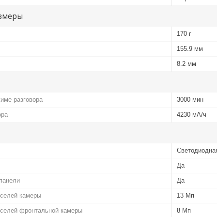
змеры
170 г
155.9 мм
8.2 мм
име разговора
3000 мин
ора
4230 мА/ч
Светодиодна
Да
панели
Да
кселей камеры
13 Мп
кселей фронтальной камеры
8 Мп