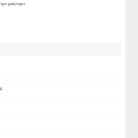
тро работают.
й