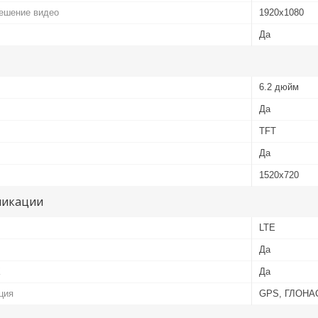
ешение видео
1920x1080
Да
6.2 дюйм
Да
TFT
Да
1520х720
никации
LTE
Да
К
Да
ция
GPS, ГЛОНА