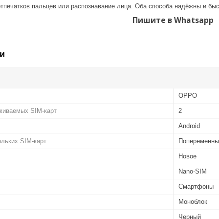
отпечатков пальцев или распознавание лица. Оба способа надёжны и быс
Пишите в Whatsapp
и
OPPO
живаемых SIM-карт
2
Android
льких SIM-карт
Попеременны
Новое
Nano-SIM
Смартфоны
Моноблок
Черный