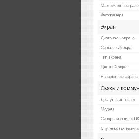
Максимальное разр
Фотокамера
Экран
Диагональ экрана
Сенсорный экран
Тип экрана
Цветной экран
Разрешение экрана
Связь и комму
Доступ в интернет
Модем
Синхронизация с П
Спутниковая навига