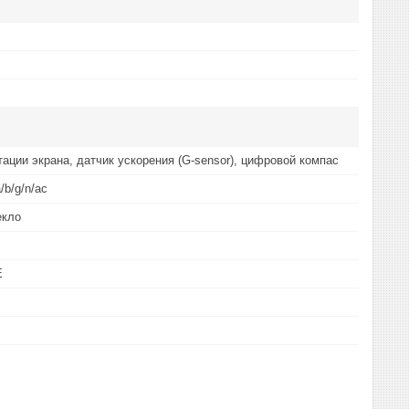
тации экрана, датчик ускорения (G-sensor), цифровой компас
/b/g/n/ac
екло
E