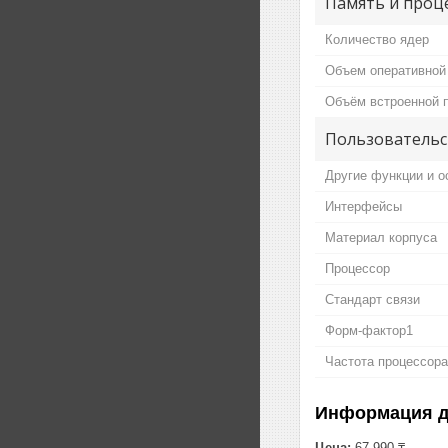
Память и проц
Количество ядер
Объем оперативной
Объём встроенной 
Пользовательс
Другие функции и о
Интерфейсы
Материал корпуса
Процессор
Стандарт связи
Форм-фактор1
Частота процессора
Информация д
Цена:
67 990 ₸