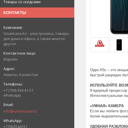
Товары со скидками
КОНТАКТЫ
Smartcase.kz - электроника, товары
для дома и офиса, а также многое
другое.
Марлен
Oppo A5s – это мощн
Алматы, Казахстан
быстрой разрядке бат
ИСПОЛЬЗУЙТЕ ВОЗ
+7 (700) 354-41-51
8-ядерный процессор 
whatsapp
Интеллектуальная па
«УМНАЯ» КАМЕРА
info@smartcase.kz
Если вы любите фото
более выразительным
+77003544151
УДОБНАЯ РАЗБЛОК