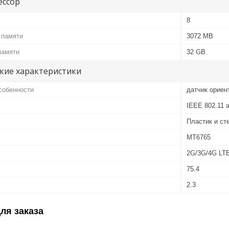
ессор
8
 памяти
3072 MB
памяти
32 GB
кие характеристики
собенности
датчик ориен
IEEE 802.11 a
Пластик и ст
MT6765
2G/3G/4G LT
75.4
2.3
ля заказа