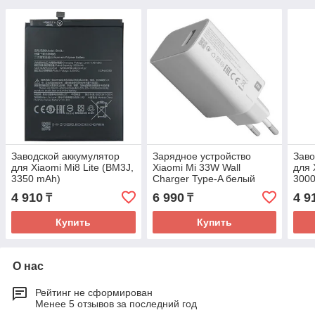
Заводской аккумулятор
Зарядное устройство
Заво
для Xiaomi Mi8 Lite (BM3J,
Xiaomi Mi 33W Wall
для 
3350 mAh)
Charger Type-A белый
300
4 910
6 990
4 9
₸
₸
Купить
Купить
О нас
Рейтинг не сформирован
Менее 5 отзывов за последний год