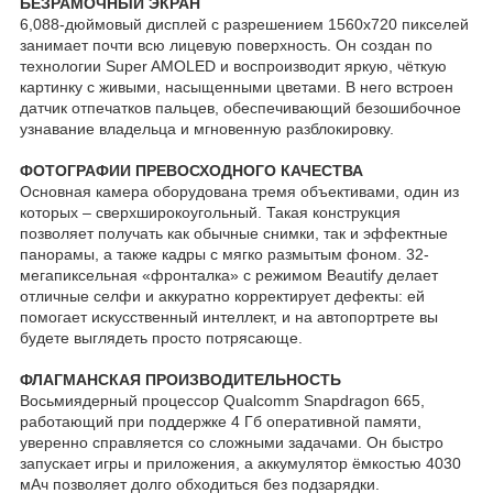
БЕЗРАМОЧНЫЙ ЭКРАН
6,088-дюймовый дисплей с разрешением 1560х720 пикселей
занимает почти всю лицевую поверхность. Он создан по
технологии Super AMOLED и воспроизводит яркую, чёткую
картинку с живыми, насыщенными цветами. В него встроен
датчик отпечатков пальцев, обеспечивающий безошибочное
узнавание владельца и мгновенную разблокировку.
ФОТОГРАФИИ ПРЕВОСХОДНОГО КАЧЕСТВА
Основная камера оборудована тремя объективами, один из
которых – сверхширокоугольный. Такая конструкция
позволяет получать как обычные снимки, так и эффектные
панорамы, а также кадры с мягко размытым фоном. 32-
мегапиксельная «фронталка» с режимом Beautify делает
отличные селфи и аккуратно корректирует дефекты: ей
помогает искусственный интеллект, и на автопортрете вы
будете выглядеть просто потрясающе.
ФЛАГМАНСКАЯ ПРОИЗВОДИТЕЛЬНОСТЬ
Восьмиядерный процессор Qualcomm Snapdragon 665,
работающий при поддержке 4 Гб оперативной памяти,
уверенно справляется со сложными задачами. Он быстро
запускает игры и приложения, а аккумулятор ёмкостью 4030
мАч позволяет долго обходиться без подзарядки.