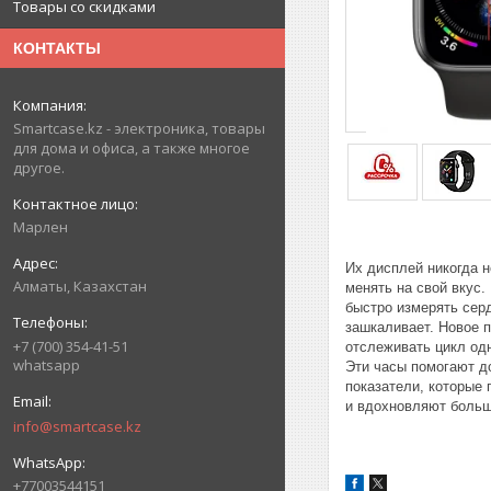
Товары со скидками
КОНТАКТЫ
Smartcase.kz - электроника, товары
для дома и офиса, а также многое
другое.
Марлен
Их дисплей никогда н
Алматы, Казахстан
менять на свой вкус.
быстро измерять сер
зашкаливает. Новое 
+7 (700) 354-41-51
отслеживать цикл од
whatsapp
Эти часы помогают д
показатели, которые 
и вдохновляют больш
info@smartcase.kz
+77003544151