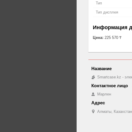
Тип
Тип дисплея
Информация д
Цена:
225 570 ₸
Smartcase.kz - эле
Марлен
Алматы, Казахстан