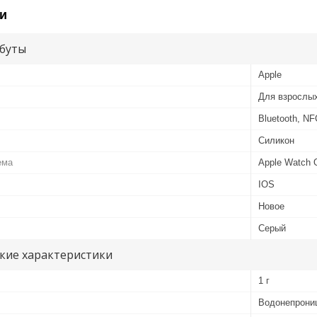
и
буты
Apple
Для взрослы
Bluetooth, NF
Силикон
ема
Apple Watch
IOS
Новое
Серый
кие характеристики
1 г
Водонепрони