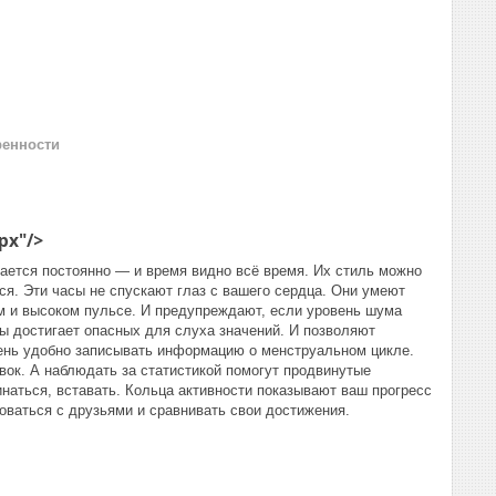
ренности
px"/>
жается постоянно — и время видно всё время. Их стиль можно
тся. Эти часы не спускают глаз с вашего сердца. Они умеют
м и высоком пульсе. И предупреждают, если уровень шума
ы достигает опасных для слуха значений. И позволяют
ень удобно записывать информацию о менструальном цикле.
вок. А наблюдать за статистикой помогут продвинутые
инаться, вставать. Кольца активности показывают ваш прогресс
оваться с друзьями и сравнивать свои достижения.