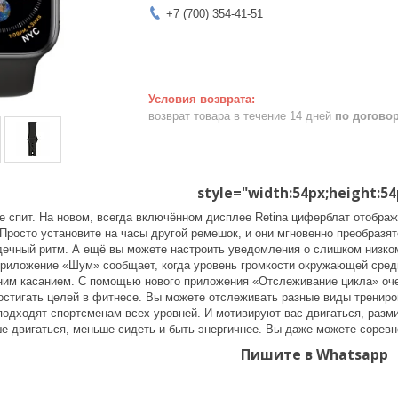
+7 (700) 354-41-51
возврат товара в течение 14 дней
по догово
style="width:54px;height:54
е спит. На новом, всегда включённом дисплее Retina циферблат отобра
 Просто установите на часы другой ремешок, и они мгновенно преобразя
дечный ритм. А ещё вы можете настроить уведомления о слишком низко
приложение «Шум» сообщает, когда уровень громкости окружающей сред
ним касанием. С помощью нового приложения «Отслеживание цикла» оч
остигать целей в фитнесе. Вы можете отслеживать разные виды трениро
подходят спортсменам всех уровней. И мотивируют вас двигаться, разм
е двигаться, меньше сидеть и быть энергичнее. Вы даже можете соревн
Пишите в Whatsapp