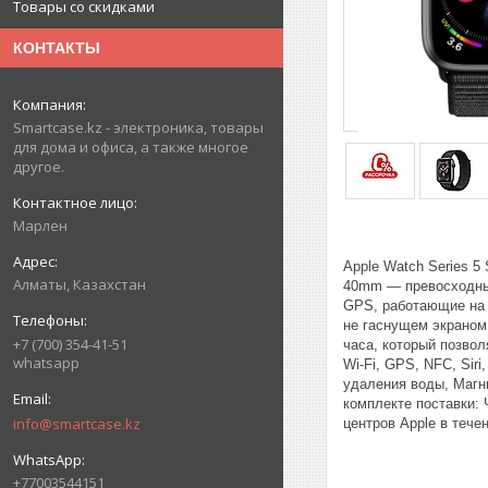
Товары со скидками
КОНТАКТЫ
Smartcase.kz - электроника, товары
для дома и офиса, а также многое
другое.
Марлен
Apple Watch Series 5
Алматы, Казахстан
40mm — превосходные
GPS, работающие на 
не гаснущем экраном 
+7 (700) 354-41-51
часа, который позвол
whatsapp
Wi-Fi, GPS, NFC, Sir
удаления воды, Магн
комплекте поставки:
info@smartcase.kz
центров Apple в тече
+77003544151