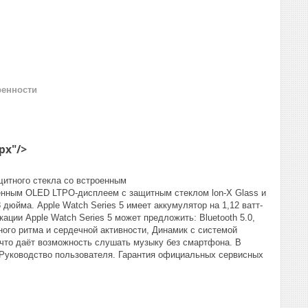
ренности
px"/>
итного стекла со встроенным
нным OLED LTPO-дисплеем с защитным стеклом lon-X Glass и
дюйма. Apple Watch Series 5 имеет аккумулятор на 1,12 ватт-
ации Apple Watch Series 5 может предложить: Bluetooth 5.0,
ечного ритма и сердечной активности, Динамик с системой
 что даёт возможность слушать музыку без смартфона. В
 Руководство пользователя. Гарантия официальных сервисных