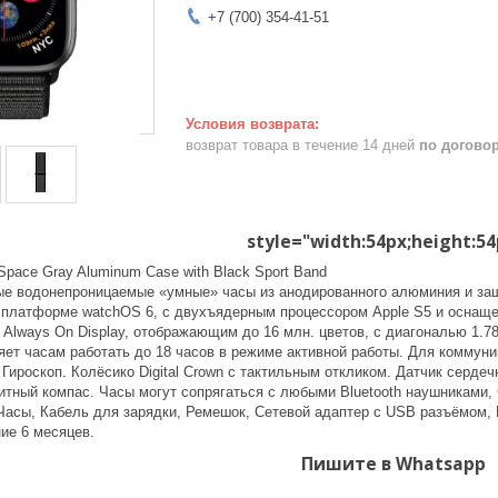
+7 (700) 354-41-51
возврат товара в течение 14 дней
по догово
style="width:54px;height:54
 Space Gray Aluminum Case with Black Sport Band
 водонепроницаемые «умные» часы из анодированного алюминия и защ
платформе watchOS 6, с двухъядерным процессором Apple S5 и оснаще
Always On Display, отображающим до 16 млн. цветов, с диагональю 1.78 
яет часам работать до 18 часов в режиме активной работы. Для коммуник
i, Гироскоп. Колёсико Digital Crown с тактильным откликом. Датчик серд
итный компас. Часы могут сопрягаться с любыми Bluetooth наушниками,
 Часы, Кабель для зарядки, Ремешок, Сетевой адаптер с USB разъёмом,
ние 6 месяцев.
Пишите в Whatsapp