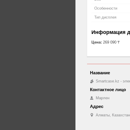
Особенности
Тип дисплея
Информация д
Цена:
269 090 ₸
Smartcase.kz - эле
Марлен
Алматы, Казахстан