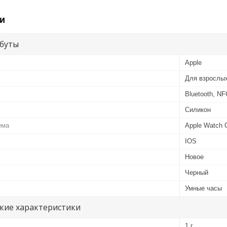
и
буты
Apple
Для взрослы
Bluetooth, NF
Силикон
ема
Apple Watch
IOS
Новое
Черный
Умные часы
кие характеристики
1 г