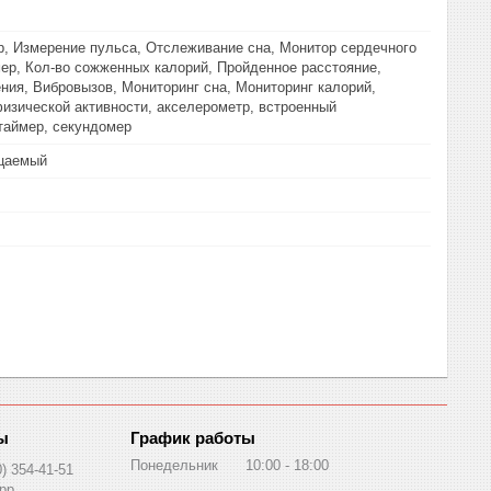
, Измерение пульса, Отслеживание сна, Монитор сердечного
ер, Кол-во сожженных калорий, Пройденное расстояние,
ния, Вибровызов, Мониторинг сна, Мониторинг калорий,
изической активности, акселерометр, встроенный
таймер, секундомер
цаемый
График работы
Понедельник
10:00
18:00
0) 354-41-51
pp