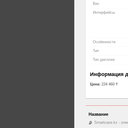
Вес
Интерфейсы
Особенности
Тип
Тип дисплея
Информация д
Цена:
224 460 ₸
Smartcase.kz - эле