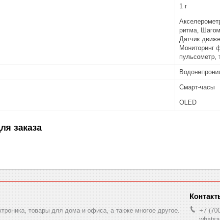
1 г
Акселерометр
ритма, Шагом
Датчик движе
Мониторинг ф
пульсометр, 
Водонепрони
Смарт-часы
OLED
ля заказа
ктроника, товары для дома и офиса, а также многое другое.
+7 (70
whatsa