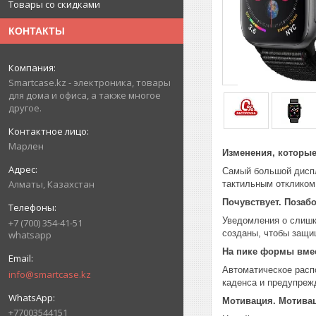
Товары со скидками
КОНТАКТЫ
Smartcase.kz - электроника, товары
для дома и офиса, а также многое
другое.
Марлен
Изменения, которые
Самый большой диспле
Алматы, Казахстан
тактильным откликом.
Почувствует. Позабо
Уведомления о слишк
+7 (700) 354-41-51
созданы, чтобы защищ
whatsapp
На пике формы вмес
Автоматическое расп
info@smartcase.kz
каденса и предупрежд
Мотивация. Мотивац
+77003544151