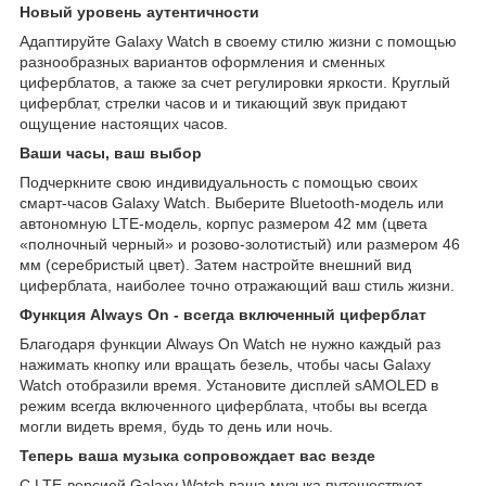
Новый уровень аутентичности
Адаптируйте Galaxy Watch в своему стилю жизни с помощью
разнообразных вариантов оформления и сменных
циферблатов, а также за счет регулировки яркости. Круглый
циферблат, стрелки часов и и тикающий звук придают
ощущение настоящих часов.
Ваши часы, ваш выбор
Подчеркните свою индивидуальность с помощью своих
смарт-часов Galaxy Watch. Выберите Bluetooth-модель или
автономную LTE-модель, корпус размером 42 мм (цвета
«полночный черный» и розово-золотистый) или размером 46
мм (серебристый цвет). Затем настройте внешний вид
циферблата, наиболее точно отражающий ваш стиль жизни.
Функция Always On - всегда включенный циферблат
Благодаря функции Always On Watch не нужно каждый раз
нажимать кнопку или вращать безель, чтобы часы Galaxy
Watch отобразили время. Установите дисплей sAMOLED в
режим всегда включенного циферблата, чтобы вы всегда
могли видеть время, будь то день или ночь.
Теперь ваша музыка сопровождает вас везде
С LTE-версией Galaxy Watch ваша музыка путешествует