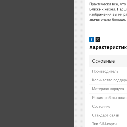
Практически все, что
Ближе к жизни. Расш
изображения вы ни ра
значительно больше, 
Характеристик
Основные
Производитель
Количество поддер
Материал корпуса
Режим работы неско
Состояние
Стандарт связи
Тип SIM-карты