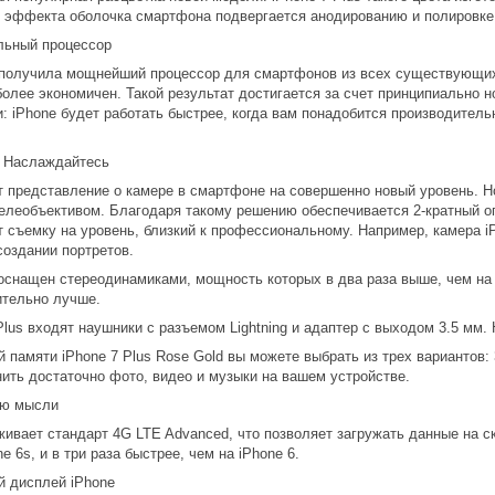
о эффекта оболочка смартфона подвергается анодированию и полировк
ьный процессор
 получила мощнейший процессор для смартфонов из всех существующих
 более экономичен. Такой результат достигается за счет принципиально
: iPhone будет работать быстрее, когда вам понадобится производитель
. Наслаждайтесь
ит представление о камере в смартфоне на совершенно новый уровень. 
телеобъективом. Благодаря такому решению обеспечивается 2-кратный о
т съемку на уровень, близкий к профессиональному. Например, камера 
оздании портретов.
 оснащен стереодинамиками, мощность которых в два раза выше, чем на 
тельно лучше.
Plus входят наушники с разъемом Lightning и адаптер с выходом 3.5 мм
 памяти iPhone 7 Plus Rose Gold вы можете выбрать из трех вариантов:
нить достаточно фото, видео и музыки на вашем устройстве.
ью мысли
живает стандарт 4G LTE Advanced, что позволяет загружать данные на с
e 6s, и в три раза быстрее, чем на iPhone 6.
й дисплей iPhone