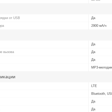
рядки от USB
Да
ора
2900 мА/ч
Да
е вызова
Да
Да
MP3-мелодии
никации
LTE
Bluetooth, US
Да
К
Да