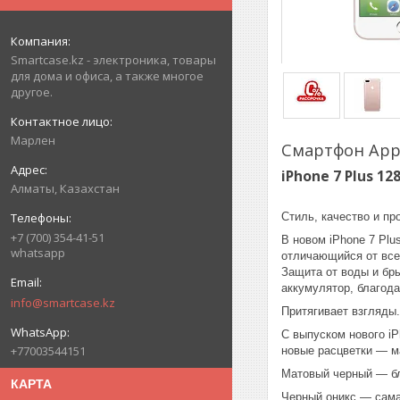
Smartcase.kz - электроника, товары
для дома и офиса, а также многое
другое.
Марлен
Смартфон Appl
iPhone 7 Plus 12
Алматы, Казахстан
Стиль, качество и пр
+7 (700) 354-41-51
В новом iPhone 7 Pl
whatsapp
отличающийся от всег
Защита от воды и бр
аккумулятор, благода
info@smartcase.kz
Притягивает взгляды
С выпуском нового i
+77003544151
новые расцветки — м
Матовый черный — бла
КАРТА
Черный оникс — самая