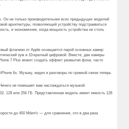
е.
. Он не только производительнее всех предыдущих моделей
 новой архитектуры, позволяющей устройству подстраиваться
ность, и экономичнее, когда мощность устройства не столь
Новый флагман от Apple оснащается парой основных камер:
птический зум и 10-кратный цифровой. Вместе, две камеры
iPhone 7 Plus может создать эффект размытия фона, часто
iPhone 6s. Музыку, видео и разговоры по громкой связи теперь
. Ничего не помешает вам наслаждаться музыкой.
 32, 128 или 256 ГБ. Представленная модель имеет емкость 128
корости до 450 Мбит/с — для сравнения, это в два раза