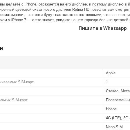
 вы делаете с iPhone, отражается на его дисплее, и поэтому дисплею в 
иренный цветовой охват нового дисплея Retina HD позволит вам смотре
ссматривали — оттенки будут настолько естественными, что вы не отлич
чем у iPhone 7 — а это значит, увидите на нем гораздо больше деталей 
Пишите в Whatsapp
и
Apple
живаемых SIM-карт
1
Стекло, Мет
льких SIM-карт
Попеременны
Новое
4G (LTE), 3G
Nano-SIM