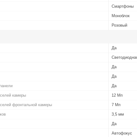
Смартфоны
Моноблок
Розовый
Да
Светодиодна
Да
Да
панели
Да
кселей камеры
12 Мп
кселей фронтальной камеры
7 Мп
ков
3,5 мм
Да
Автофокус