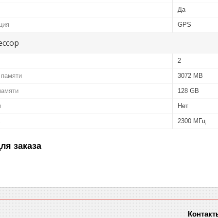
Да
ция
GPS
ессор
2
 памяти
3072 MB
памяти
128 GB
и
Нет
2300 МГц
ля заказа