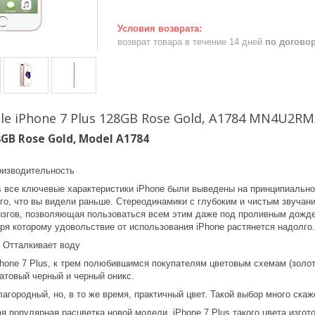
возврат товара в течение 14 дней
по догово
e iPhone 7 Plus 128GB Rose Gold, A1784 MN4U2RM
8GB Rose Gold, Model A1784
оизводительность
us все ключевые характеристики iPhone были выведены на принципиально
о, что вы видели раньше. Стереодинамики с глубоким и чистым звучание
ызгов, позволяющая пользоваться всем этим даже под проливным дожд
ря которому удовольствие от использования iPhone растянется надолго.
. Отталкивает воду
Phone 7 Plus, к трем полюбившимся покупателям цветовым схемам (золот
атовый черный и черный оникс.
городный, но, в то же время, практичный цвет. Такой выбор много скаж
 популярная расцветка новой модели. iPhone 7 Plus такого цвета изгот