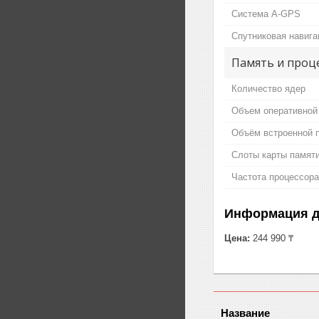
Система A-GPS
Спутниковая навига
Память и проц
Количество ядер
Объем оперативной
Объём встроенной 
Слоты карты памят
Частота процессора
Информация д
Цена:
244 990 ₸