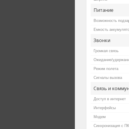
Питание
Возможность подза
Емкость аккумулят
Звонки
Громкая связь
Ожидание/удержани
Режим полета
Сигналы вызова
Связь и комму
Доступ в интернет
Интерфейсы
Модем
Синхронизация с П