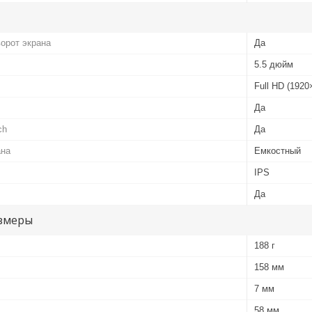
орот экрана
Да
5.5 дюйм
Full HD (1920
Да
ch
Да
ана
Емкостный
IPS
Да
змеры
188 г
158 мм
7 мм
58 мм