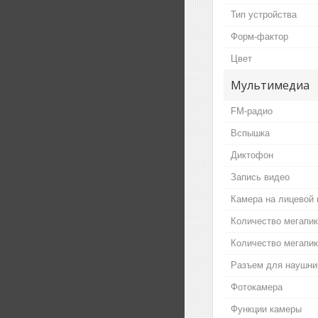
Тип устройства
Форм-фактор
Цвет
Мультимедиа
FM-радио
Вспышка
Диктофон
Запись видео
Камера на лицевой 
Количество мегапи
Количество мегапи
Разъем для наушни
Фотокамера
Функции камеры