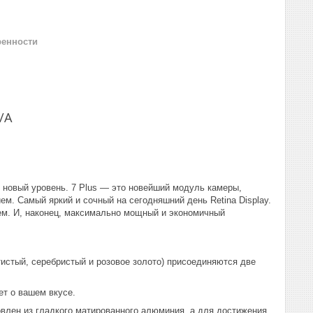
ренности
/A
 новый уровень. 7 Plus — это новейший модуль камеры,
м. Самый яркий и сочный на сегодняшний день Retina Display.
ем. И, наконец, максимально мощный и экономичный
истый, серебристый и розовое золото) присоединяются две
ет о вашем вкусе.
овлен из гладкого матированного алюминия, а для достижения