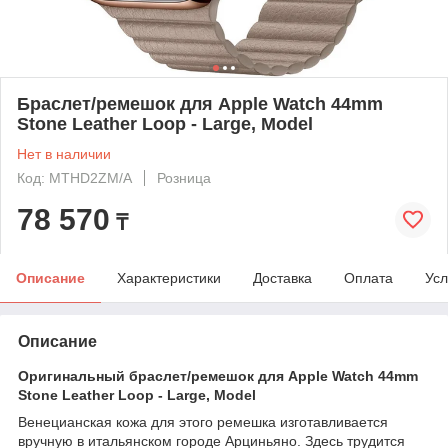
Браслет/ремешок для Apple Watch 44mm
Stone Leather Loop - Large, Model
Нет в наличии
Код: MTHD2ZM/A
Розница
78 570
₸
Описание
Характеристики
Доставка
Оплата
Усл
Описание
Оригинальный браслет/ремешок для Apple Watch 44mm
Stone Leather Loop - Large, Model
Венецианская кожа для этого ремешка изготавливается
вручную в итальянском городе Арциньяно. Здесь трудится