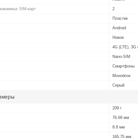
живаемых SIM-карт
2
Пластик
Android
Новое
4G (LTE), 3G
Nano-SIM
Смартфоны
Моноблок
Серый
змеры
209 г
76.68 мм
8.8 мм
165.75 мм