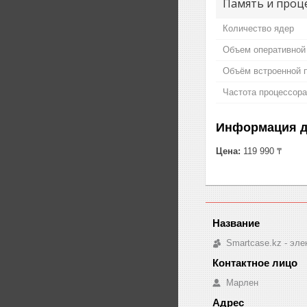
Память и проц
Количество ядер
Объем оперативной
Объём встроенной 
Частота процессора
Информация д
Цена:
119 990 ₸
Smartcase.kz - эле
Марлен