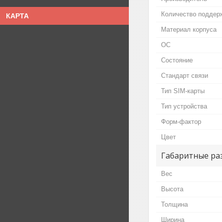
Количество поддер
КАРТА
Материал корпуса
ОС
Состояние
Стандарт связи
Тип SIM-карты
Тип устройства
Форм-фактор
Цвет
Габаритные ра
Вес
Высота
Толщина
Ширина