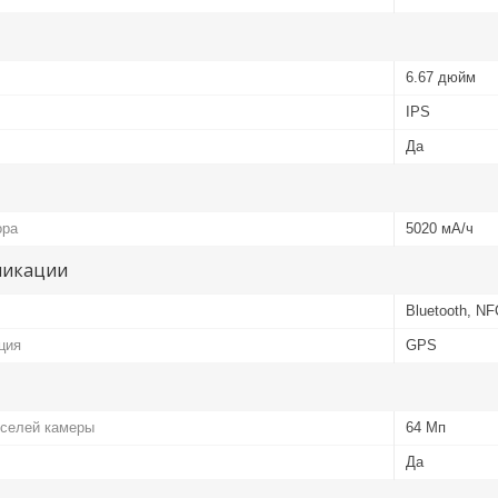
6.67 дюйм
IPS
Да
ора
5020 мА/ч
никации
Bluetooth, NF
ция
GPS
кселей камеры
64 Мп
Да