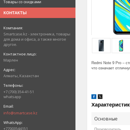
Товары со скидками
КОНТАКТЫ
Smartcase.kz - электроника, товары
для дома и офиса, а также многое
другое.
Марлен
Redmi Note 9 Pro – с
что означает отличну
Алматы, Казахстан
+7 (700) 354-41-51
whatsapp
Характеристик
info@smartcase.kz
Основные
+77003544151
Производитель