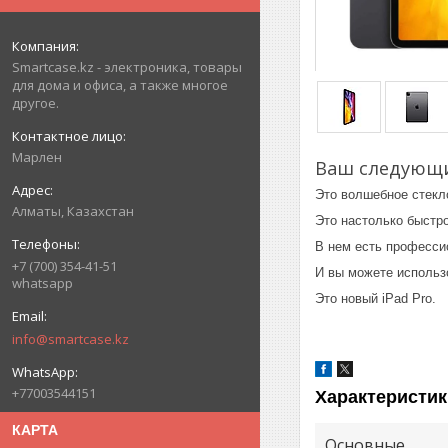
Smartcase.kz - электроника, товары
для дома и офиса, а также многое
другое.
Марлен
Ваш следующи
Это волшебное стекл
Алматы, Казахстан
Это настолько быстро
В нем есть професси
+7 (700) 354-41-51
И вы можете использо
whatsapp
Это новый iPad Pro.
info@smartcase.kz
+77003544151
Характеристик
КАРТА
Основные