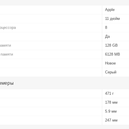
Apple
11 дюйм
роцессора
8
Да
памяти
128 GB
 памяти
6128 MB
Новое
Серый
змеры
471 г
178 мм
5.9 мм
247 мм