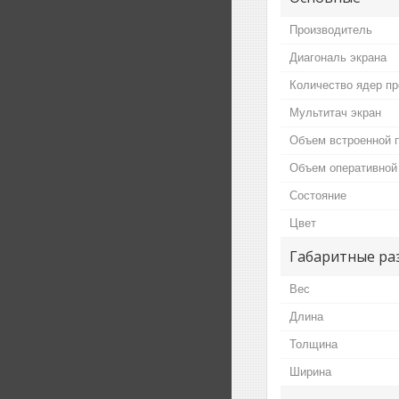
Производитель
Диагональ экрана
Количество ядер п
Мультитач экран
Объем встроенной 
Объем оперативной
Состояние
Цвет
Габаритные ра
Вес
Длина
Толщина
Ширина