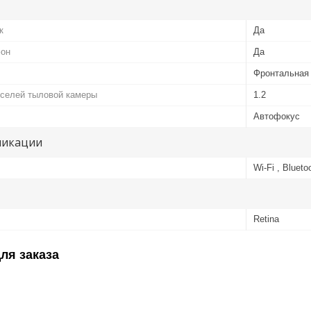
к
Да
фон
Да
Фронтальная
кселей тыловой камеры
1.2
Автофокус
никации
Wi-Fi , Blueto
Retina
ля заказа