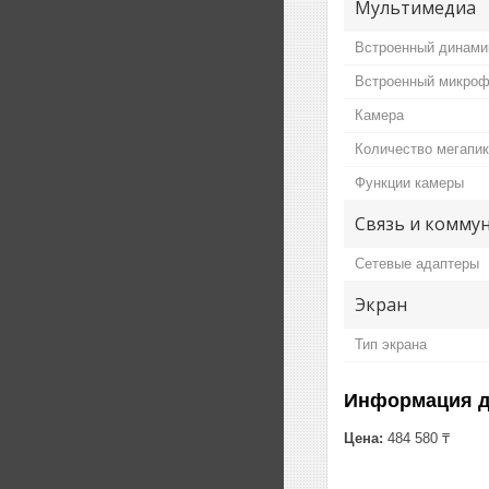
Мультимедиа
Встроенный динами
Встроенный микро
Камера
Количество мегапи
Функции камеры
Связь и комму
Сетевые адаптеры
Экран
Тип экрана
Информация д
Цена:
484 580 ₸