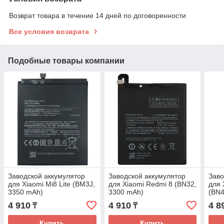
Возврат товара в течение 14 дней по договоренности
Все условия возврата
Подобные товары компании
Заводской аккумулятор
Заводской аккумулятор
Заво
для Xiaomi Mi8 Lite (BM3J,
для Xiaomi Redmi 8 (BN32,
для 
3350 mAh)
3300 mAh)
(BN4
4 910
4 910
4 8
₸
₸
Купить
Купить