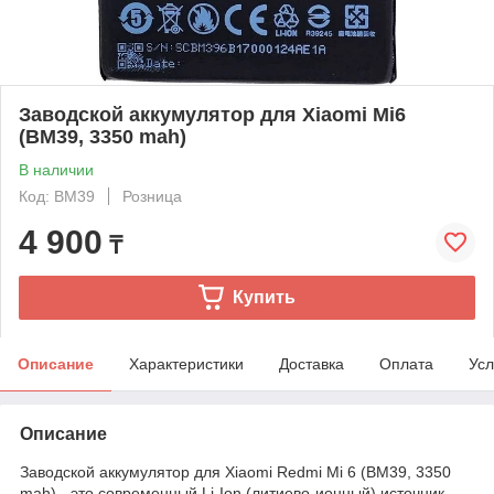
Заводской аккумулятор для Xiaomi Mi6
(BM39, 3350 mah)
В наличии
Код: BM39
Розница
4 900
₸
Купить
Описание
Характеристики
Доставка
Оплата
Усл
Описание
Заводской аккумулятор для Xiaomi Redmi Mi 6 (BM39, 3350
mah) - это современный Li-Ion (литиево-ионный) источник