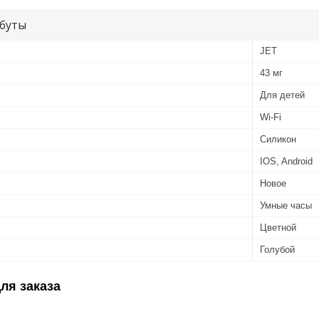
буты
JET
43 мг
Для детей
Wi-Fi
Силикон
IOS, Android
Новое
Умные часы
Цветной
Голубой
ля заказа