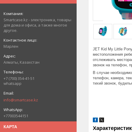
Smartcase.kz - электроника, товары
для дома и офиса, а также многое
другое.
Марлен
JET Kid My Little Po
местоположения ребе
отслеживать местора
Алматы, Казахстан
звонок на телефон, п
В случае необходимо
телефон, камера, тек
+7 (700) 354-41-51
whatsapp
тихий звонок, будильн
info@smartcase.kz
+77003544151
КАРТА
Характеристик