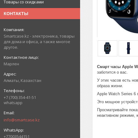
Товары со скидками
КОНТАКТЫ
Smartcase.kz - электроника, товары
для дома и офиса, а также многое
другое.
Марлен
Смарт часы Apple Wa
заботится о вас.
Алматы, Казахстан
У этих часов есть но
образа жизни.
Apple Watch Series 
+7 (700) 354-41-51
Это мощное устройств
whatsapp
Просматривайте показ
неактивном режиме, к
info@smartcase.kz
+77003544151