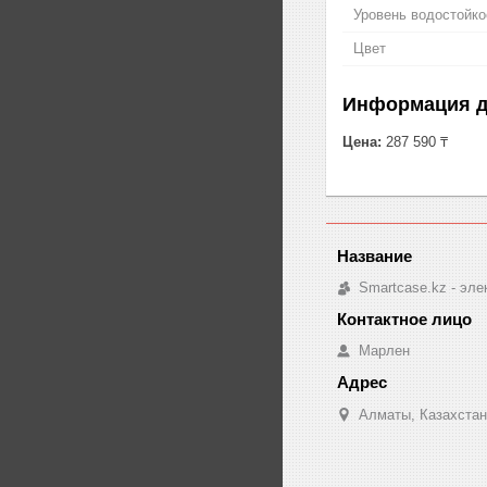
Уровень водостойко
Цвет
Информация д
Цена:
287 590 ₸
Smartcase.kz - эле
Марлен
Алматы, Казахстан