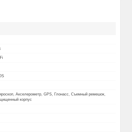
х
Fi
 OS
ироскоп, Акселерометр, GPS, Глонасс, Съемный ремешок,
щищенный корпус