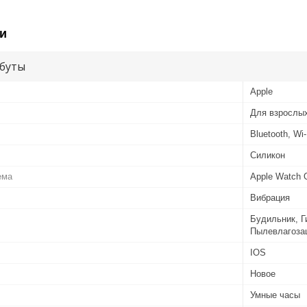
и
буты
Apple
Для взрослы
Bluetooth, Wi-
Силикон
ема
Apple Watch
Вибрация
Будильник, Г
Пылевлагоза
IOS
Новое
Умные часы