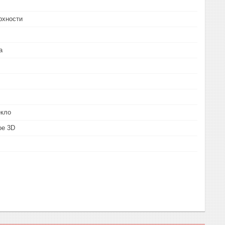
рхности
а
екло
ое 3D