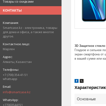
Товары со скидками
КОНТАКТЫ
Smartcase.kz - электроника, товары
для дома и офиса, а также многое
другое.
3D Защитное стекло
Марлен
Гладкое и сильное по
экран смартфона от 
в вашей сумке или к
Алматы, Казахстан
+7 (700) 354-41-51
whatsapp
Характеристик
info@smartcase.kz
Основные
+77003544151