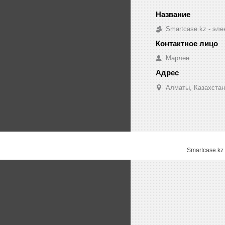
Smartcase.kz - эле
Марлен
Алматы, Казахстан