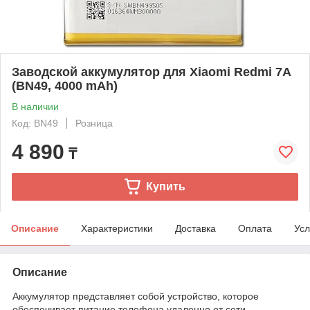
Заводской аккумулятор для Xiaomi Redmi 7A
(BN49, 4000 mAh)
В наличии
Код: BN49
Розница
4 890
₸
Купить
Описание
Характеристики
Доставка
Оплата
Усл
Описание
Аккумулятор представляет собой устройство, которое
обеспечивает питание телефона удаленно от сети