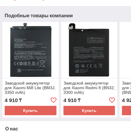
Подобные товары компании
Заводской аккумулятор
Заводской аккумулятор
Заво
для Xiaomi Mi8 Lite (BM3J,
для Xiaomi Redmi 8 (BN32,
для 
3350 mAh)
3300 mAh)
(BN5
4 910
4 910
4 9
₸
₸
Купить
Купить
О нас