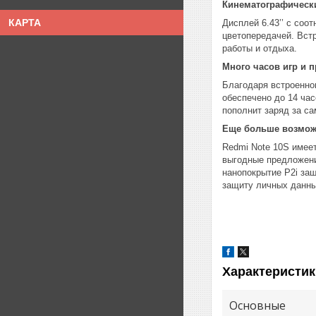
Кинематографически
КАРТА
Дисплей 6.43’’ с со
цветопередачей. Вст
работы и отдыха.
Много часов игр и 
Благодаря встроенно
обеспечено до 14 ча
пополнит заряд за са
Еще больше возмож
Redmi Note 10S имее
выгодные предложени
нанопокрытие P2i за
защиту личных данны
Характеристик
Основные