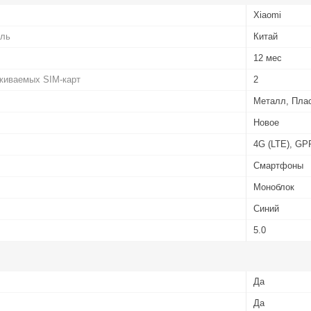
Xiaomi
ель
Китай
12 мес
живаемых SIM-карт
2
Металл, Пла
Новое
4G (LTE), G
Смартфоны
Моноблок
Синий
5.0
Да
Да