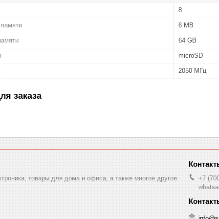
8
 памяти
6 MB
памяти
64 GB
и
microSD
2050 МГц
ля заказа
ктроника, товары для дома и офиса, а также многое другое.
+7 (70
whatsa
info@s