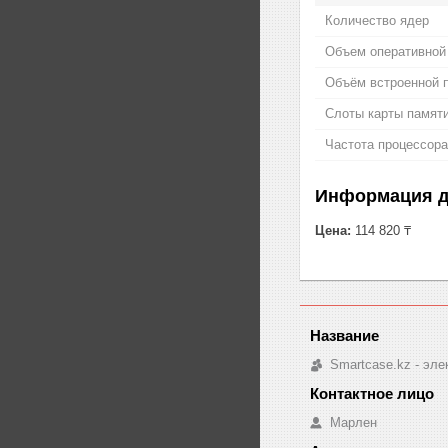
Количество ядер
Объем оперативной
Объём встроенной 
Слоты карты памят
Частота процессора
Информация д
Цена:
114 820 ₸
Smartcase.kz - эле
Марлен