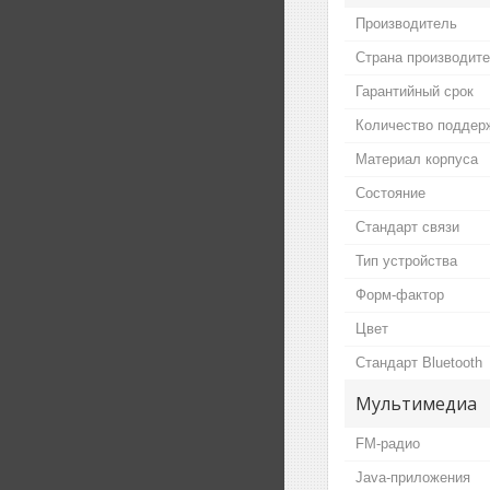
Производитель
Страна производит
Гарантийный срок
Количество поддер
Материал корпуса
Состояние
Стандарт связи
Тип устройства
Форм-фактор
Цвет
Стандарт Bluetooth
Мультимедиа
FM-радио
Java-приложения