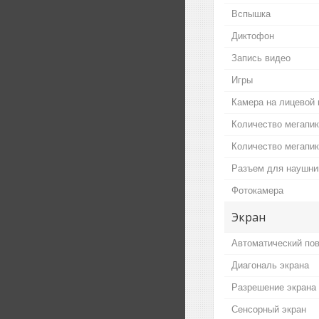
Вспышка
Диктофон
Запись видео
Игры
Камера на лицевой 
Количество мегапи
Количество мегапи
Разъем для наушни
Фотокамера
Экран
Автоматический пов
Диагональ экрана
Разрешение экрана
Сенсорный экран