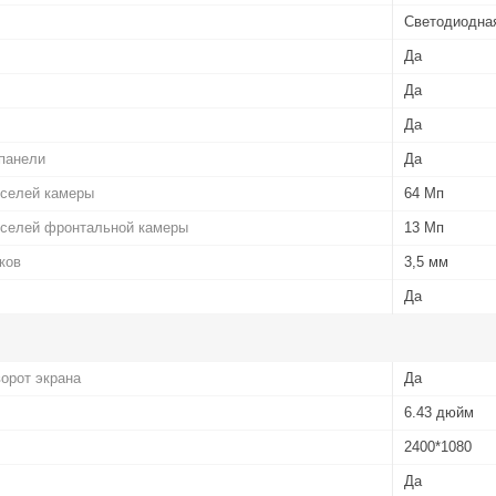
Светодиодна
Да
Да
Да
панели
Да
кселей камеры
64 Мп
кселей фронтальной камеры
13 Мп
ков
3,5 мм
Да
орот экрана
Да
6.43 дюйм
2400*1080
Да