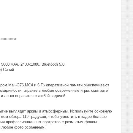
ренности
000 мАч, 2400х1080, Bluetooth 5.0,
e) Синий
ром Mali-G76 MC4 и 6 Гб оперативной памяти обеспечивают
задачности, играйте в любые современные игры, смотрите
 и легко справится с любой задачей.
бытие выглядит ярким и атмосферным. Используйте основную
лом обзора 119 градусов, чтобы уместить в кадре больше
ения профессиональных портретов с размытым фоном.
т любое фото особенным.