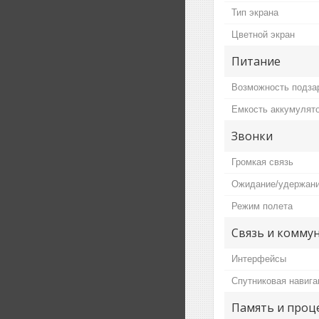
Тип экрана
Цветной экран
Питание
Возможность подза
Емкость аккумулят
Звонки
Громкая связь
Ожидание/удержани
Режим полета
Связь и комму
Интерфейсы
Спутниковая навига
Память и проц