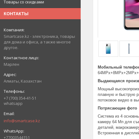
Товары со скидками
КОНТАКТЫ
Smartcase.kz - электроника, товары
для дома и офиса, а также многое
другое.
Марлен
Мобильный телефон,
64MPx+8MPx+2MPx+2MP
Алматы, Казахстан
Выдающаяся произ
Мощный высокопроизв
плавную и быструю р
+7 (700) 354-41-51
потоковое видео в вы
whatsapp
Потрясающие фото
Система из 4 основн
info@smartcase.kz
камеру 64 Мп для съ
деталей, макрокамер
Встроенная в диспле
+77003544151