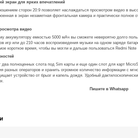
й экран для ярких впечатлений
отношением сторон 20:9 позволяет наслаждаться просмотром видео в вы
роенная в экран незаметная фронтальная камера и практически полное 
просмотра видео
му аккумулятору емкостью 5000 мАч вы сможете невероятно долго поль
сов игр или до 210 часов воспроизведения музыки на одном заряде бат
мое короткое время, чтобы вы могли и дальше пользоваться Redmi Note 
ностей
т два полноценных слота под Sim карты и еще один слот для карт Micro
я разных операторов и хранить огромное количество информации с мг
щищает устройство от брызг и капель дождя. Удобный дактилоскопичес
х.
Пишите в Whatsapp
и