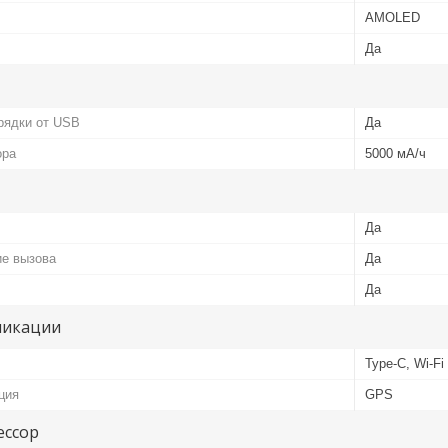
AMOLED
Да
рядки от USB
Да
ора
5000 мА/ч
Да
е вызова
Да
Да
никации
Type-C, Wi-Fi 
ция
GPS
ессор