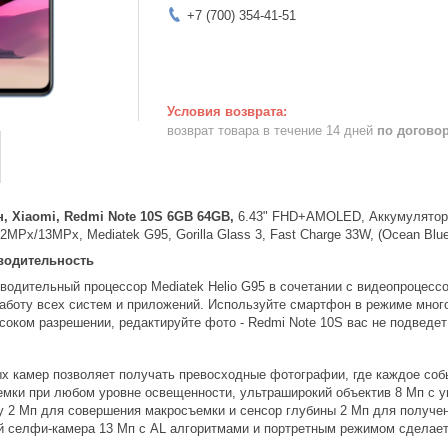
+7 (700) 354-41-51
возврат товара в течение 14 дней
по догово
 Xiaomi, Redmi Note 10S 6GB 64GB,
6.43" FHD+AMOLED, Аккумулятор 5
x/13MPx, Mediatek G95, Gorilla Glass 3, Fast Charge 33W, (Ocean Blu
водительность
одительный процессор Mediatek Helio G95 в сочетании с видеопроцессо
аботу всех систем и приложений. Используйте смартфон в режиме много
соком разрешении, редактируйте фото - Redmi Note 10S вас не подведет
ых камер позволяет получать превосходные фотографии, где каждое со
емки при любом уровне освещенности, ультраширокий объектив 8 Мп с уг
у 2 Мп для совершения макросъемки и сенсор глубины 2 Мп для получ
й селфи-камера 13 Мп с AL алгоритмами и портретным режимом сделае