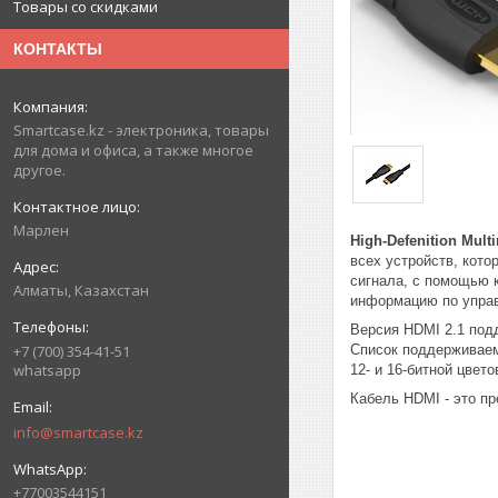
Товары со скидками
КОНТАКТЫ
Smartcase.kz - электроника, товары
для дома и офиса, а также многое
другое.
Марлен
High-Defenition Mult
всех устройств, кото
сигнала, с помощью 
Алматы, Казахстан
информацию по упра
Версия HDMI 2.1 под
Список поддерживаемы
+7 (700) 354-41-51
whatsapp
12- и 16-битной цвет
Кабель HDMI - это пр
info@smartcase.kz
+77003544151