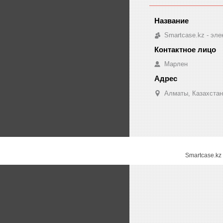
Smartcase.kz - эле
Марлен
Алматы, Казахстан