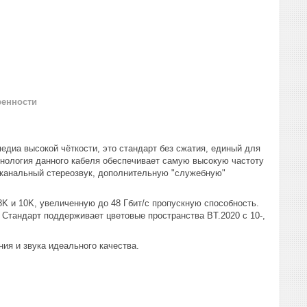
ренности
едиа высокой чёткости, это стандарт без сжатия, единый для
ехнология данного кабеля обеспечивает самую высокую частоту
оканальный стереозвук, дополнительную "служебную"
K и 10K, увеличенную до 48 Гбит/с пропускную способность.
 Стандарт поддерживает цветовые пространства BT.2020 с 10-,
ия и звука идеального качества.