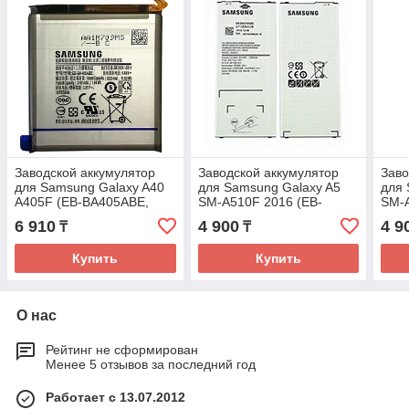
Заводской аккумулятор
Заводской аккумулятор
Заво
для Samsung Galaxy A40
для Samsung Galaxy A5
для 
A405F (EB-BA405ABE,
SM-A510F 2016 (EB-
SM-
3100 mah)
BA510ABE, 2900mah)
190
6 910
4 900
4 9
₸
₸
Купить
Купить
О нас
Рейтинг не сформирован
Менее 5 отзывов за последний год
Работает с 13.07.2012